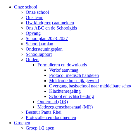
Onze school
Onze school
Ons team
Uw kind(eren) aanmelden
Ons ABC en de Schoolgids
Opvang
Schoolplan 2023-2027
Schooljaarplan
Ondersteuningsplan
Schoolrapport
Ouders
Formulieren en downloads
Verlof aanvraag
Protocol medisch handelen
Meldcode huiselijk geweld
Overgang basisschool naar middelbare scho
Klachtenregeling
School en echtscheiding
Ouderraad (OR)
Medezeggenschapsraad (MR)
Bestuur Panta Rhei
Protocollen en documenten
Groepen
Groep 1/2 apen