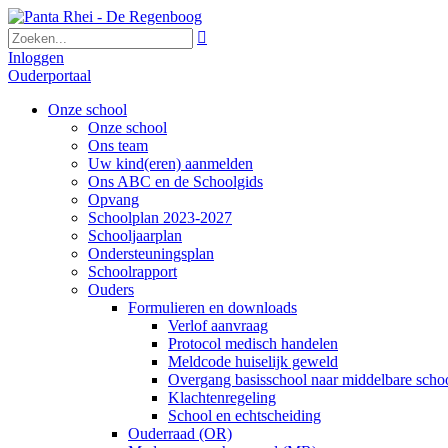

Inloggen
Ouderportaal
Onze school
Onze school
Ons team
Uw kind(eren) aanmelden
Ons ABC en de Schoolgids
Opvang
Schoolplan 2023-2027
Schooljaarplan
Ondersteuningsplan
Schoolrapport
Ouders
Formulieren en downloads
Verlof aanvraag
Protocol medisch handelen
Meldcode huiselijk geweld
Overgang basisschool naar middelbare scho
Klachtenregeling
School en echtscheiding
Ouderraad (OR)