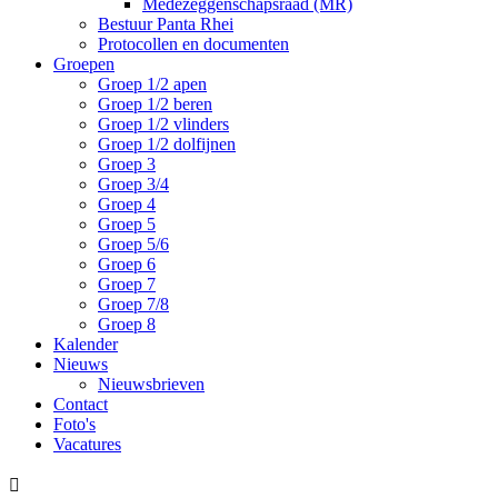
Medezeggenschapsraad (MR)
Bestuur Panta Rhei
Protocollen en documenten
Groepen
Groep 1/2 apen
Groep 1/2 beren
Groep 1/2 vlinders
Groep 1/2 dolfijnen
Groep 3
Groep 3/4
Groep 4
Groep 5
Groep 5/6
Groep 6
Groep 7
Groep 7/8
Groep 8
Kalender
Nieuws
Nieuwsbrieven
Contact
Foto's
Vacatures
