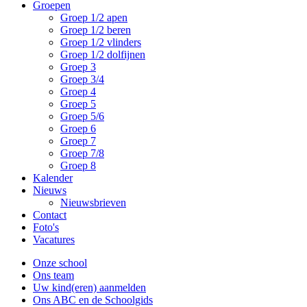
Groepen
Groep 1/2 apen
Groep 1/2 beren
Groep 1/2 vlinders
Groep 1/2 dolfijnen
Groep 3
Groep 3/4
Groep 4
Groep 5
Groep 5/6
Groep 6
Groep 7
Groep 7/8
Groep 8
Kalender
Nieuws
Nieuwsbrieven
Contact
Foto's
Vacatures
Onze school
Ons team
Uw kind(eren) aanmelden
Ons ABC en de Schoolgids