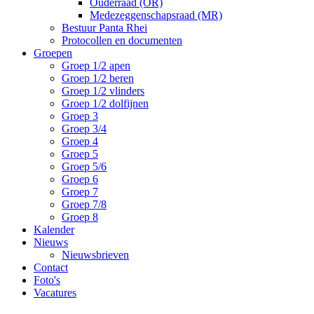
Ouderraad (OR)
Medezeggenschapsraad (MR)
Bestuur Panta Rhei
Protocollen en documenten
Groepen
Groep 1/2 apen
Groep 1/2 beren
Groep 1/2 vlinders
Groep 1/2 dolfijnen
Groep 3
Groep 3/4
Groep 4
Groep 5
Groep 5/6
Groep 6
Groep 7
Groep 7/8
Groep 8
Kalender
Nieuws
Nieuwsbrieven
Contact
Foto's
Vacatures