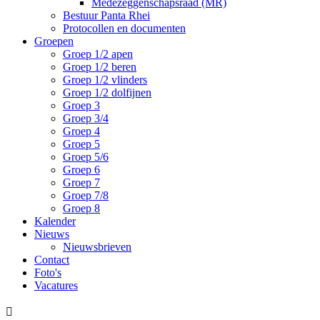
Medezeggenschapsraad (MR)
Bestuur Panta Rhei
Protocollen en documenten
Groepen
Groep 1/2 apen
Groep 1/2 beren
Groep 1/2 vlinders
Groep 1/2 dolfijnen
Groep 3
Groep 3/4
Groep 4
Groep 5
Groep 5/6
Groep 6
Groep 7
Groep 7/8
Groep 8
Kalender
Nieuws
Nieuwsbrieven
Contact
Foto's
Vacatures
