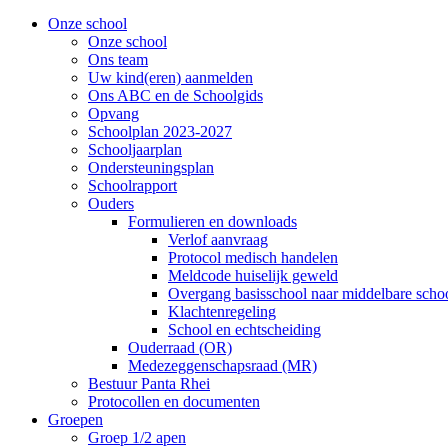
Onze school
Onze school
Ons team
Uw kind(eren) aanmelden
Ons ABC en de Schoolgids
Opvang
Schoolplan 2023-2027
Schooljaarplan
Ondersteuningsplan
Schoolrapport
Ouders
Formulieren en downloads
Verlof aanvraag
Protocol medisch handelen
Meldcode huiselijk geweld
Overgang basisschool naar middelbare scho
Klachtenregeling
School en echtscheiding
Ouderraad (OR)
Medezeggenschapsraad (MR)
Bestuur Panta Rhei
Protocollen en documenten
Groepen
Groep 1/2 apen