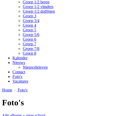
Groep 1/2 beren
Groep 1/2 vlinders
Groep 1/2 dolfijnen
Groep 3
Groep 3/4
Groep 4
Groep 5
Groep 5/6
Groep 6
Groep 7
Groep 7/8
Groep 8
Kalender
Nieuws
Nieuwsbrieven
Contact
Foto's
Vacatures
Home
·
Foto's
Foto's
Alle albums
»
onze school