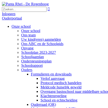

Inloggen
Ouderportaal
Onze school
Onze school
Ons team
Uw kind(eren) aanmelden
Ons ABC en de Schoolgids
Opvang
Schoolplan 2023-2027
Schooljaarplan
Ondersteuningsplan
Schoolrapport
Ouders
Formulieren en downloads
Verlof aanvraag
Protocol medisch handelen
Meldcode huiselijk geweld
Overgang basisschool naar middelbare scho
Klachtenregeling
School en echtscheiding
Ouderraad (OR)