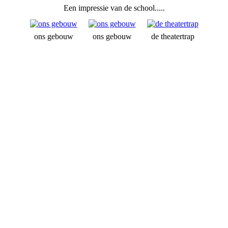
Een impressie van de school.....
ons gebouw
ons gebouw
de theatertrap