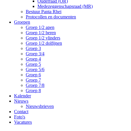
Ouderraad (OR)
Medezeggenschapsraad (MR)
Bestuur Panta Rhei
Protocollen en documenten
Groepen
Groep 1/2 apen
Groep 1/2 beren
Groep 1/2 vlinders
Groep 1/2 dolfijnen
Groep 3
Groep 3/4
Groep 4
Groep 5
Groep 5/6
Groep 6
Groep 7
Groep 7/8
Groep 8
Kalender
Nieuws
Nieuwsbrieven
Contact
Foto's
Vacatures